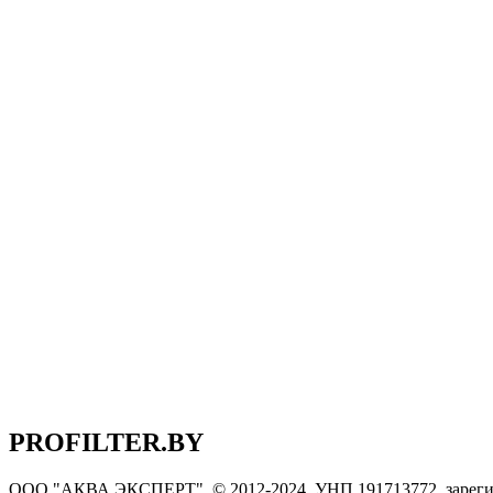
PROFILTER.BY
ООО "АКВА ЭКСПЕРТ" © 2012-2024, УНП 191713772, зарегис