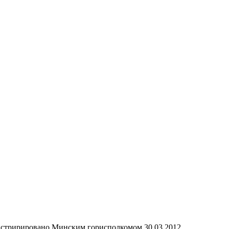
тририровано Минским горисполкомом 30.03.2012.