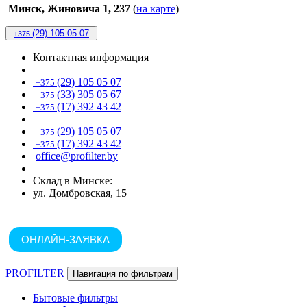
Минск, Жиновича 1, 237
(
на карте
)
(29) 105 05 07
+375
Контактная информация
(29) 105 05 07
+375
(33) 305 05 67
+375
(17) 392 43 42
+375
(29) 105 05 07
+375
(17) 392 43 42
+375
office@profilter.by
Склад в Минске:
ул. Домбровская, 15
ОНЛАЙН-ЗАЯВКА
PROFILTER
Навигация по фильтрам
Бытовые фильтры