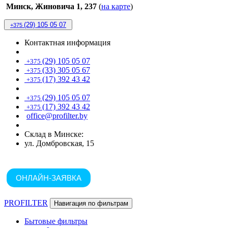
Минск, Жиновича 1, 237
(
на карте
)
(29) 105 05 07
+375
Контактная информация
(29) 105 05 07
+375
(33) 305 05 67
+375
(17) 392 43 42
+375
(29) 105 05 07
+375
(17) 392 43 42
+375
office@profilter.by
Склад в Минске:
ул. Домбровская, 15
ОНЛАЙН-ЗАЯВКА
PROFILTER
Навигация по фильтрам
Бытовые фильтры