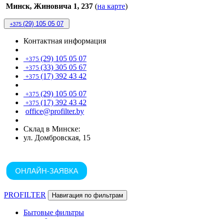
Минск, Жиновича 1, 237
(
на карте
)
(29) 105 05 07
+375
Контактная информация
(29) 105 05 07
+375
(33) 305 05 67
+375
(17) 392 43 42
+375
(29) 105 05 07
+375
(17) 392 43 42
+375
office@profilter.by
Склад в Минске:
ул. Домбровская, 15
ОНЛАЙН-ЗАЯВКА
PROFILTER
Навигация по фильтрам
Бытовые фильтры