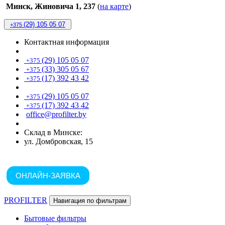
Минск, Жиновича 1, 237
(
на карте
)
(29) 105 05 07
+375
Контактная информация
(29) 105 05 07
+375
(33) 305 05 67
+375
(17) 392 43 42
+375
(29) 105 05 07
+375
(17) 392 43 42
+375
office@profilter.by
Склад в Минске:
ул. Домбровская, 15
ОНЛАЙН-ЗАЯВКА
PROFILTER
Навигация по фильтрам
Бытовые фильтры