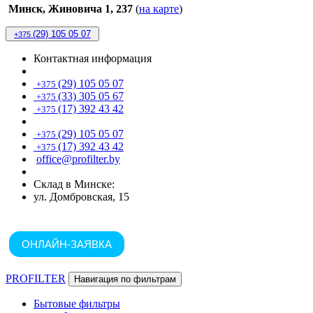
Минск, Жиновича 1, 237
(
на карте
)
(29) 105 05 07
+375
Контактная информация
(29) 105 05 07
+375
(33) 305 05 67
+375
(17) 392 43 42
+375
(29) 105 05 07
+375
(17) 392 43 42
+375
office@profilter.by
Склад в Минске:
ул. Домбровская, 15
ОНЛАЙН-ЗАЯВКА
PROFILTER
Навигация по фильтрам
Бытовые фильтры