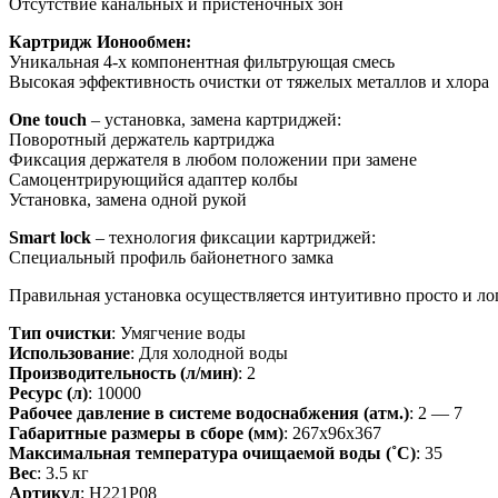
Отсутствие канальных и пристеночных зон
Картридж Ионообмен:
Уникальная 4-х компонентная фильтрующая смесь
Высокая эффективность очистки от тяжелых металлов и хлора
One touch
– установка, замена картриджей:
Поворотный держатель картриджа
Фиксация держателя в любом положении при замене
Самоцентрирующийся адаптер колбы
Установка, замена одной рукой
Smart lock
– технология фиксации картриджей:
Специальный профиль байонетного замка
Правильная установка осуществляется интуитивно просто и ло
Тип очистки
: Умягчение воды
Использование
: Для холодной воды
Производительность (л/мин)
: 2
Ресурс (л)
: 10000
Рабочее давление в системе водоснабжения (атм.)
: 2 — 7
Габаритные размеры в сборе (мм)
: 267х96х367
Максимальная температура очищаемой воды (˚С)
: 35
Вес
: 3.5 кг
Артикул
: Н221Р08